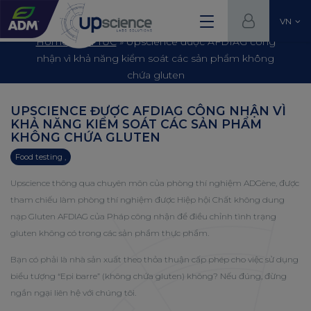
VN
Home
»
TIN TỨC
»
Upscience được AFDIAG công
nhận vì khả năng kiểm soát các sản phẩm không
chứa gluten
UPSCIENCE ĐƯỢC AFDIAG CÔNG NHẬN VÌ
KHẢ NĂNG KIỂM SOÁT CÁC SẢN PHẨM
KHÔNG CHỨA GLUTEN
Food testing ,
Upscience thông qua chuyên môn của phòng thí nghiệm ADGène, được
tham chiếu làm phòng thí nghiệm được Hiệp hội Chất không dung
nạp Gluten AFDIAG của Pháp công nhận để điều chỉnh tình trạng
gluten không có trong các sản phẩm thực phẩm.
Bạn có phải là nhà sản xuất theo thỏa thuận cấp phép cho việc sử dụng
biểu tượng “Epi barre” (không chứa gluten) không? Nếu đúng, đừng
ngần ngại liên hệ với chúng tôi.