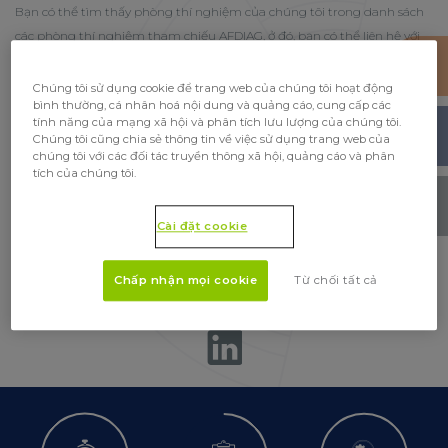
Bạn có thể tìm thấy phòng thí nghiệm của chúng tôi trong danh sách
các phòng thí nghiệm tham chiếu AFDIAG, ở đó, bạn có thể liên hệ với
chúng tôi theo số 01 48 42 99 60 hoặc qua email:
afdiag.licence@gmail.com
Chúng tôi sử dụng cookie để trang web của chúng tôi hoạt động
bình thường, cá nhân hoá nội dung và quảng cáo, cung cấp các
Bạn cũng có thể tìm thấy tất cả các ma trận được công nhận của
tính năng của mạng xã hội và phân tích lưu lượng của chúng tôi.
Chúng tôi cũng chia sẻ thông tin về việc sử dụng trang web của
chúng tôi trên trang web của Cofrac: Có sẵn trên:
www.cofrac.fr
chúng tôi với các đối tác truyền thông xã hội, quảng cáo và phân
tích của chúng tôi.
Xin nhắc lại, khi nhận được mẫu của bạn, kết quả của bạn sẽ được cung
cấp trong vòng 7 ngày.
Cài đặt cookie
Để biết thêm thông tin, liên hệ với chúng tôi qua điện thoại theo số 01 71
25 06 06 hoặc qua email
contact@fr.upscience-labs.com
Chấp nhận mọi cookie
Từ chối tất cả
SHARE