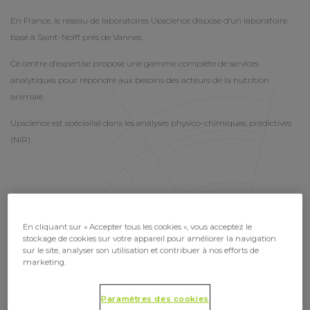
En France, le réseau de laboratoires Upscience dispose d’un laboratoire
basé à Saint-Nolff près de Vannes.
Ce centre d’expertise propose une gamme complète de services
analytiques pour répondre aux besoins des acteurs de la nutrition
animale.
Upscience est spécialisé dans les analyses physico-chimiques, prédictives
(NIR).
NOTRE OFFRE EN FRANCE
En cliquant sur « Accepter tous les cookies », vous acceptez le
stockage de cookies sur votre appareil pour améliorer la navigation
sur le site, analyser son utilisation et contribuer à nos efforts de
Analyses
marketing.
Paramètres des cookies