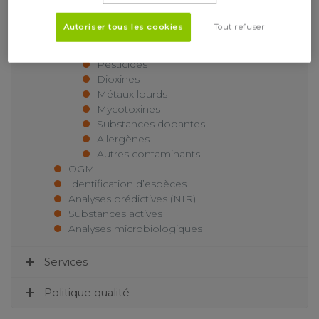
Analyses nutritionnelles
Analyses de composition
Autoriser tous les cookies
Tout refuser
Stabilité produit
Contaminants
Pesticides
Dioxines
Métaux lourds
Mycotoxines
Substances dopantes
Allergènes
Autres contaminants
OGM
Identification d’espèces
Analyses prédictives (NIR)
Substances actives
Analyses microbiologiques
Services
Politique qualité