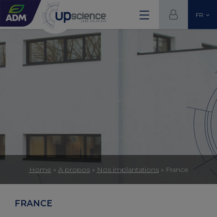
FR
Home
»
A propos
»
Nos implantations
»
France
FRANCE