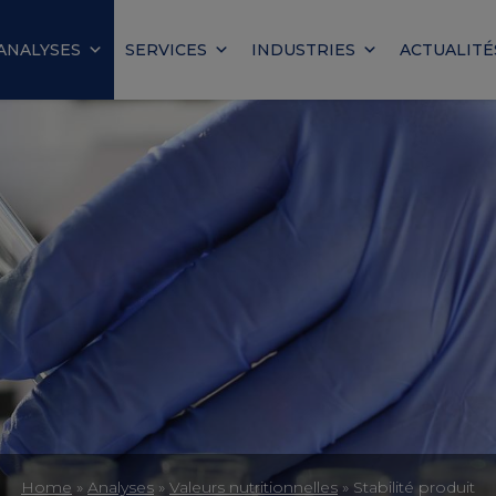
ANALYSES
SERVICES
INDUSTRIES
ACTUALITÉ
Home
»
Analyses
»
Valeurs nutritionnelles
»
Stabilité produit