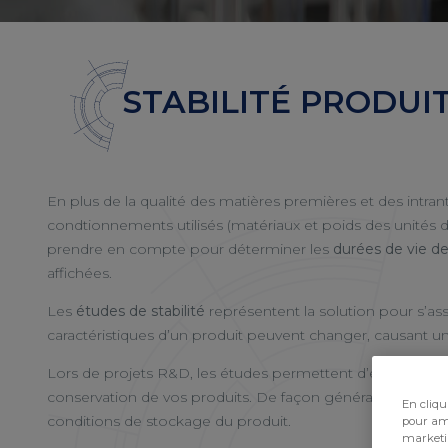
STABILITÉ PRODUI
En plus de la qualité des matières premières et des intrant
condtionnements utilisés (matériaux et poids des unités d
prendre en compte pour déterminer les
durées de vie de
affichées.
Les
études de stabilité
représentent la solution pour s’assu
caractéristiques d’un produit peuvent changer, causant une
Lors de projets R&D, les études permettent d’évaluer u
conservation de vos produits. De façon générale, les résul
En cliqu
conditions de stockage du produit.
pour amé
marketi