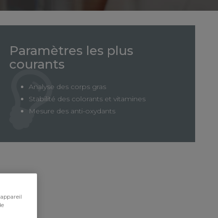
Paramètres les plus
courants
Analyse des corps gras
Stabilité des colorants et vitamines
Mesure des anti-oxydants
 appareil
de