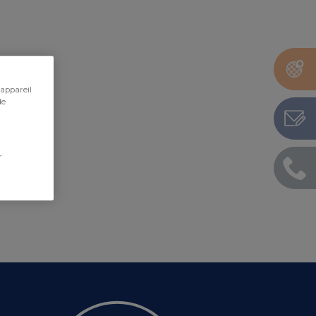
 appareil
de
r