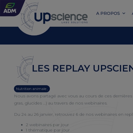
A PROPOS
LES REPLAY UPSCIE
Nutrition animale ,
Nous avons partagé avec vous au cours de ces dernières a
gras, glucides …) au travers de nos webinaires.
Du 24 au 26 janvier, retrouvez 6 de nos webinaires en repl
2 webinaires par jour
1 thématique par jour