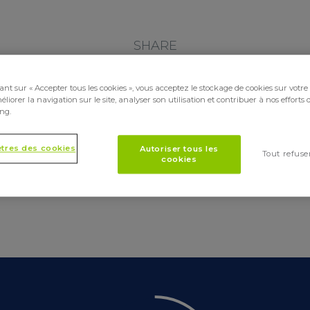
SHARE
ant sur « Accepter tous les cookies », vous acceptez le stockage de cookies sur votre
liorer la navigation sur le site, analyser son utilisation et contribuer à nos efforts 
ng.
tres des cookies
Autoriser tous les
Tout refuse
cookies