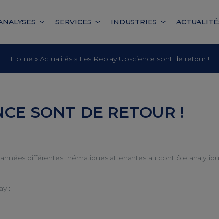
ANALYSES
SERVICES
INDUSTRIES
ACTUALITÉ
Home
»
Actualités
»
Les Replay Upscience sont de retour !
NCE SONT DE RETOUR !
nnées différentes thématiques attenantes au contrôle analytique
ay :