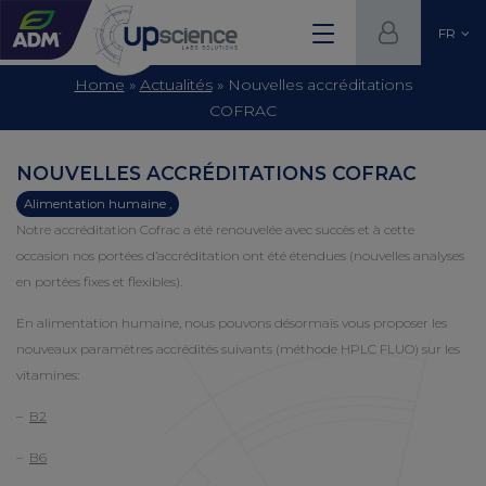
FR
Home
»
Actualités
»
Nouvelles accréditations
COFRAC
NOUVELLES ACCRÉDITATIONS COFRAC
Alimentation humaine ,
Notre accréditation Cofrac a été renouvelée avec succès et à cette
occasion nos portées d’accréditation ont été étendues (nouvelles analyses
en portées fixes et flexibles).
En alimentation humaine, nous pouvons désormais vous proposer les
nouveaux paramètres accrédités suivants (méthode HPLC FLUO) sur les
vitamines:
–
B2
–
B6